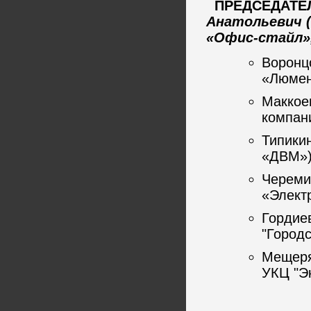
ПРЕДСЕДАТЕ
Анатольевич 
«Офис-стайл»,
Воронц
«Люмен
Маккое
компан
Типики
«ДВМ»)
Череми
«Элект
Гордие
"Городс
Мещеря
УКЦ "Э