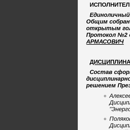
ИСПОЛНИТЕЛ
Единоличный
Общим собран
открытым
го
Протокол №2 о
АРМАСОВИЧ
ДИСЦИПЛИНА
Состав сфор
дисциплинарн
решением През
Алексе
Дисцип
"Энерг
Поляко
Дисцип