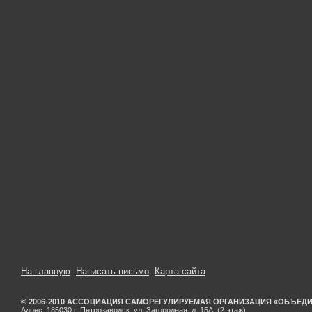
На главную
Написать письмо
Карта сайта
© 2006-2010 АССОЦИАЦИЯ САМОРЕГУЛИРУЕМАЯ ОРГАНИЗАЦИЯ «ОБЪЕД
Адрес: 185030 г. Петрозаводск, ул. Загородная, д. 15А, (2 этаж)