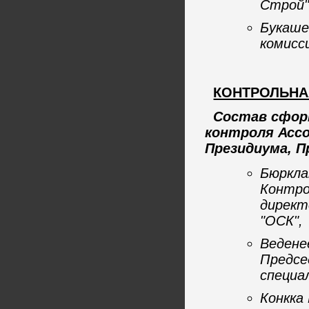
Строй"
Букаше
комисс
КОНТРОЛЬНА
Состав сформ
контроля Асс
Президиума, П
Бюркла
Контро
директ
"ОСК",
Ведене
Предсе
специа
Конкка