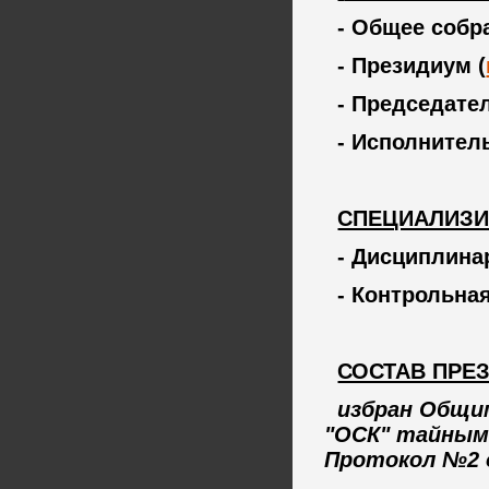
- Общее собр
- Президиум (
- Председате
- Исполнител
СПЕЦИАЛИЗИ
- Дисциплина
- Контрольна
СОСТАВ ПРЕ
избран Общи
"ОСК"
тайным 
Протокол №2 о