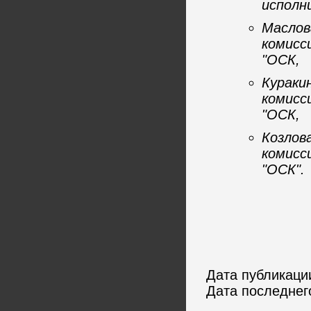
исполн
Маслов
комисс
"ОСК,
Кураки
комисс
"ОСК,
Козлов
комисс
"ОСК".
Дата публикации
Дата последнег