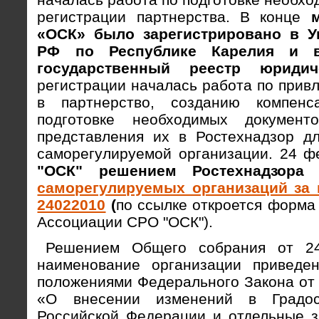
регистрации партнерства. В конце
«ОСК» было зарегистрировано в 
РФ по Республике Карелия и 
государственный реестр
юридич
регистрации началась работа по прив
в партнерство, созданию компен
подготовке необходимых документ
представления их в Ростехнадзор дл
саморегулируемой организации. 24 
"ОСК" решением Ростехнадзор
саморегулируемых организаций за 
24022010
(
по ссылке откроется форма
Ассоциации СРО "ОСК").
Решением Общего собрания от 24.
наименование организации приведе
положениями Федерального Закона от
«О внесении изменений в Градос
Российской Федерации и отдельные з